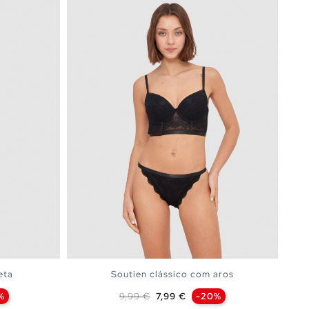
eta
Soutien clássico com aros
Preço normal
Preço
%
9,99 €
7,99 €
-20%