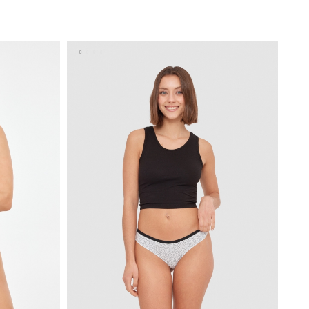
ESTO
ADICIONAR NO TEU CESTO
S
M
L
XL