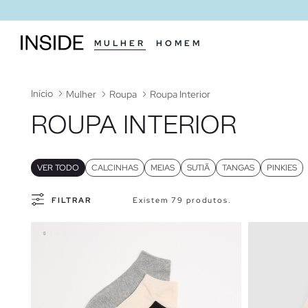
MULHER
HOMEM
Início
Mulher
Roupa
Roupa Interior
ROUPA INTERIOR
VER TODO
CALCINHAS
MEIAS
SUTIÃ
TANGAS
PINKIES
FILTRAR
Existem 79 produtos.