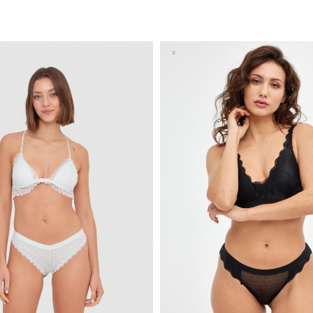
ADICIONAR NO TEU CESTO
ADICIONAR NO TEU C
S
M
L
S
M
L