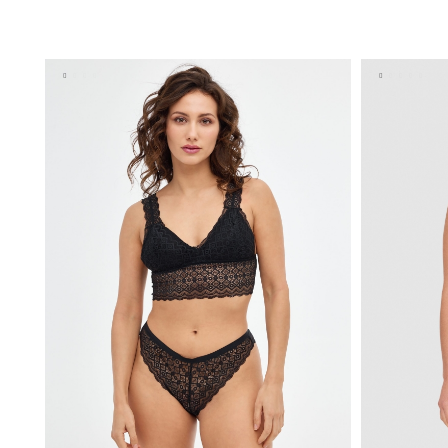
ADICIONAR NO TEU CESTO
S
M
L
XL