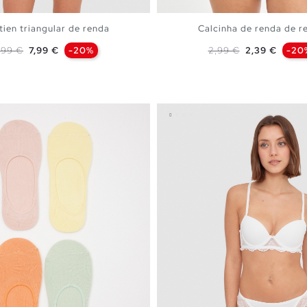
tien triangular de renda
Calcinha de renda de r
reço normal
Preço
Preço normal
Preço
,99 €
7,99 €
-20%
2,99 €
2,39 €
-20
ADICIONAR NO TEU CESTO
ADICIONAR NO TEU C
S
M
L
XL
S
M
L