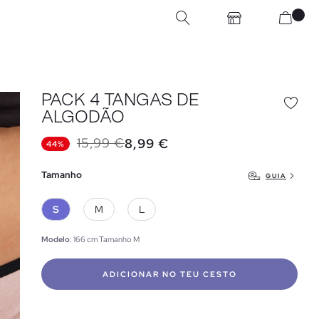
PACK 4 TANGAS DE
ALGODÃO
15,99 €
8,99 €
44%
Tamanho
GUIA
S
M
L
Modelo
: 166 cm Tamanho M
ADICIONAR NO TEU CESTO