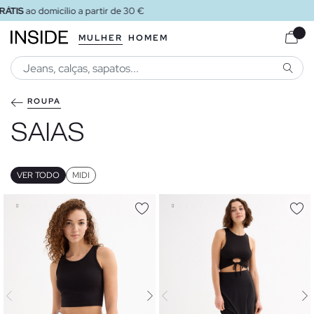
ENVIO GRÁTIS
ao loja
MULHER
HOMEM
PESQU
ROUPA
SAIAS
VER TODO
MIDI