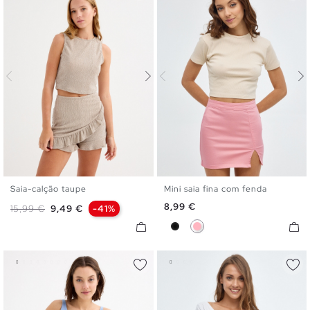
Saia-calção taupe
Mini saia fina com fenda
XS
S
M
L
XL
34
36
38
40
42
Preço
8,99 €
Preço normal
Preço
15,99 €
9,49 €
-41%
Preto
Rosa Claro