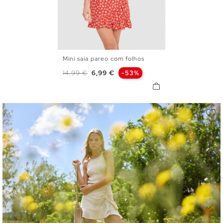
Mini saia pareo com folhos
S
M
L
Preço normal
Preço
14,99 €
6,99 €
-53%