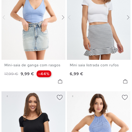
Mini-saia de ganga com rasgos
Mini saia listrada com rufos
34
36
38
40
42
XS
S
M
L
Preço normal
Preço
Preço
17,99 €
9,99 €
-44%
6,99 €