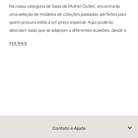
Na nossa categoria de Saias de Mulher Outlet, encontrarás
uma seleção de modelos de coleções passadas, perfeitos para
quem procura estilo a um preço especial. Aqui poderás
descobrir saias que se adaptam a diferentes ocasiões, desde o
dia a dia até eventos mais informais.
VER MAIS
Características das saias de mulher outlet
As nossas saias oferecem uma variedade de cortes e estilos,
desde saias midi que conferem um toque elegante, até
minissaias ideais para um look mais casual. O conforto é
essencial, com tecidos que se adaptam ao teu corpo e
permitem liberdade de movimento. Perfeitas para combinar
com t-shirts básicas ou blusas mais sofisticadas.
Aproveita as últimas unidades em saias de mulher
Dispomos de unidades limitadas, por isso é uma oportunidade
Contato e Ajuda
para encontrar aquela saia que complementa o teu estilo
pessoal. Se estiveres indecisa entre cortes, considera o teu