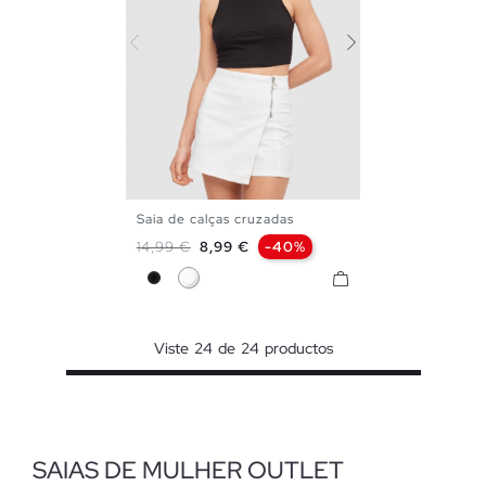
Saia de calças cruzadas
34
36
38
40
42
Preço normal
Preço
14,99 €
8,99 €
-40%
Preto
Branco
Viste
24
de
24
productos
SAIAS DE MULHER OUTLET