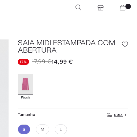
SAIA MIDI ESTAMPADA COM
ABERTURA
17,99 €
14,99 €
17%
Fúcsia
Tamanho
GUIA
S
M
L