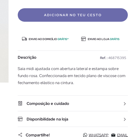
ADICIONAR NO TEU CESTO
ENVIO AO DOMICÍLIO
GRÁTIS*
ENVIO AO LOJA
GRÁTIS
Descrição
Ref. :
468715395
Saia midi ajustada com abertura lateral e estampa sobre
fundo rosa. Confeccionada em tecido plano de viscose com
fechamento elástico na cintura.
Composição e cuidado
Disponibilidade na loja
Compartilhe!
WHATSAPP
EMAIL