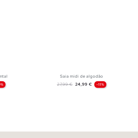
ntal
Saia midi de algodão
Preço normal
Preço
27,99 €
24,99 €
0%
-11%
CESTO
ADICIONAR NO TEU CESTO
S
M
L