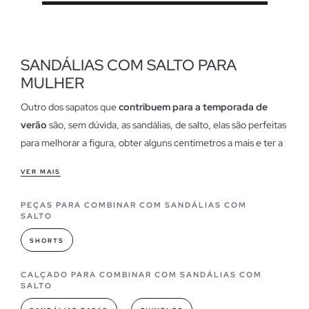
SANDÁLIAS COM SALTO PARA
MULHER
Outro dos sapatos que
contribuem para a temporada de
verão
são, sem dúvida, as sandálias, de salto, elas são perfeitas
para melhorar a figura, obter alguns centímetros a mais e ter a
melhor aparência em qualquer visual.
VER MAIS
Características de nossas sandálias de salto para
mulheres
PEÇAS PARA COMBINAR COM SANDÁLIAS COM
SALTO
Nossas sandálias calcanhar são a alternativa
perfeita se você
procura calçados
que estão no auge do verão, que são
SHORTS
confortáveis, têm um bom preço e que também destacam o
caráter feminino que somente a Sandálias de salto alto sabem
CALÇADO PARA COMBINAR COM SANDÁLIAS COM
SALTO
como mostrar.