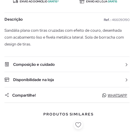
ENVIO AO DOMICÍLIO
GRÁTIS*
ENVIO AO LOJA
GRÁTIS
Descrição
Ref. :
466090190
Sandália plana com tiras cruzadas com efeito de couro, desenhada
com acabamento liso e fivela metálica lateral. Sola de borracha com
design de tiras.
Composição e cuidado
Disponibilidade na loja
Compartilhe!
WHATSAPP
PRODUTOS SIMILARES