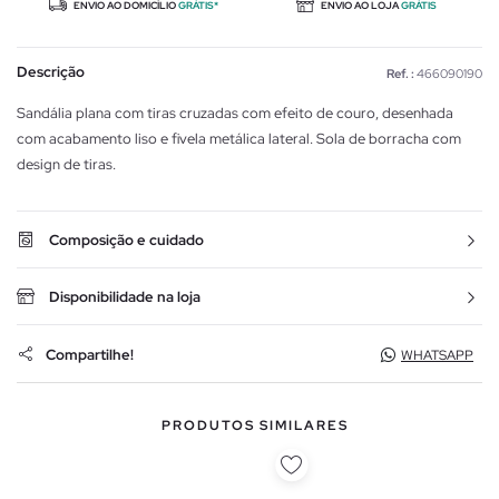
ENVIO AO DOMICÍLIO
GRÁTIS*
ENVIO AO LOJA
GRÁTIS
Descrição
Ref. :
466090190
Sandália plana com tiras cruzadas com efeito de couro, desenhada
com acabamento liso e fivela metálica lateral. Sola de borracha com
design de tiras.
Composição e cuidado
Disponibilidade na loja
Compartilhe!
WHATSAPP
PRODUTOS SIMILARES