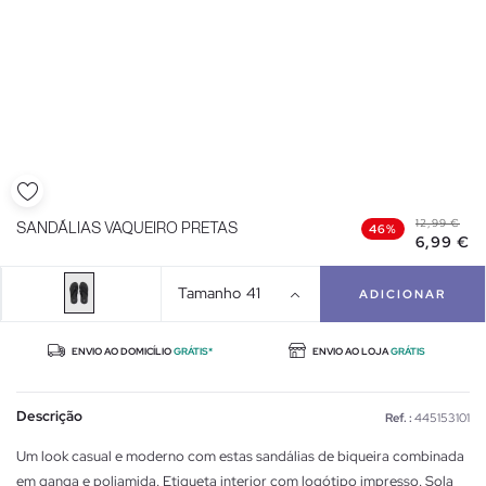
12,99 €
SANDÁLIAS VAQUEIRO PRETAS
46%
6,99 €
Tamanho
41
ADICIONAR
ENVIO AO DOMICÍLIO
GRÁTIS*
ENVIO AO LOJA
GRÁTIS
Descrição
Ref. :
445153101
Um look casual e moderno com estas sandálias de biqueira combinada
em ganga e poliamida. Etiqueta interior com logótipo impresso. Sola