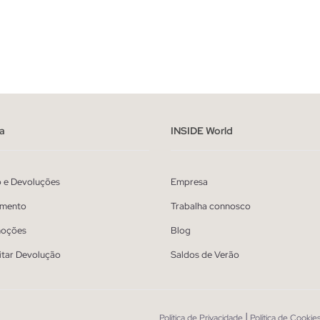
ADICIONAR NO TEU CESTO
ADICIONAR NO TEU 
41
42
43
44
45
39
40
41
42
43
a
INSIDE World
o e Devoluções
Empresa
mento
Trabalha connosco
oções
Blog
itar Devolução
Saldos de Verão
|
Política de Privacidade
Política de Cookie