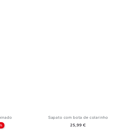
binado
Sapato com bota de colarinho
Preço
25,99 €
0%