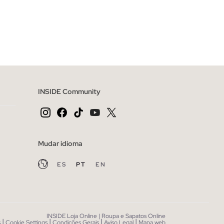
CESTO
ADICIONAR NO TEU CESTO
44
45
39
40
41
42
43
44
45
INSIDE Community
Mudar idioma
ES
PT
EN
INSIDE Loja Online | Roupa e Sapatos Online
|
|
|
|
s
Cookie Settings
Condições Gerais
Aviso Legal
Mapa web