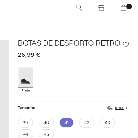
BOTAS DE DESPORTO RETRO
26,99 €
Preto
Tamanho
GUIA
39
40
41
42
43
44
45