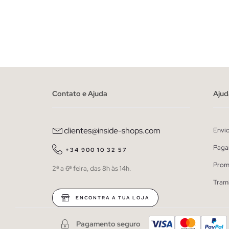
ADICIONAR NO TEU CESTO
39
40
41
42
43
44
45
39
40
Contato e Ajuda
Ajud
clientes@inside-shops.com
Envi
Paga
+34 900 10 32 57
Prom
2ª a 6ª feira, das 8h às 14h.
Tram
ENCONTRA A TUA LOJA
Pagamento seguro