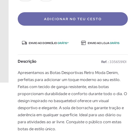
ADICIONAR NO TEU CESTO
ENVIO AO DOMICÍLIO
GRÁTIS*
ENVIO AO LOJA
GRÁTIS
Descrição
Ref. :
335659101
Apresentamos as Botas Desportivas Retro Moda Denim,
perfeitas para adicionar um toque moderno ao seu estilo.
Feitas com tecido de ganga resistente, estas botas
proporcionam durabilidade e conforto durante todo o dia. O
design inspirado no basquetebol oferece um visual
desportivo e elegante. A sola de borracha garante tração e
aderência em qualquer superfície. Ideal para uso diário ou
para atividades ao ar livre. Conquiste o público com estas
botas de estilo único.