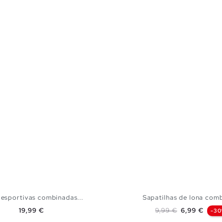
 esportivas combinadas...
Sapatilhas de lona com
Preço
Preço normal
Preço
19,99 €
9,99 €
6,99 €
-3