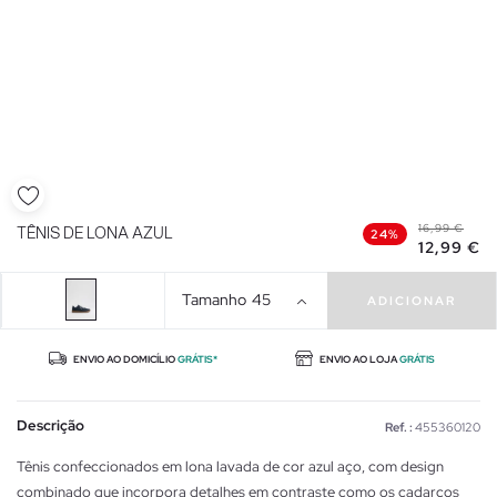
16,99 €
TÊNIS DE LONA AZUL
24%
12,99 €
Tamanho
45
ADICIONAR
ENVIO AO DOMICÍLIO
GRÁTIS*
ENVIO AO LOJA
GRÁTIS
Descrição
Ref. :
455360120
Tênis confeccionados em lona lavada de cor azul aço, com design
combinado que incorpora detalhes em contraste como os cadarços