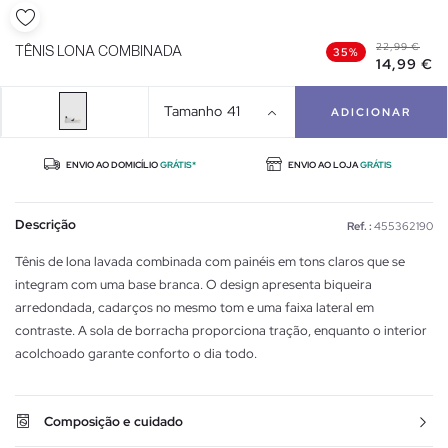
22,99 €
TÊNIS LONA COMBINADA
35%
14,99 €
Tamanho
41
ADICIONAR
ENVIO AO DOMICÍLIO
GRÁTIS*
ENVIO AO LOJA
GRÁTIS
Descrição
Ref. :
455362190
Tênis de lona lavada combinada com painéis em tons claros que se
integram com uma base branca. O design apresenta biqueira
arredondada, cadarços no mesmo tom e uma faixa lateral em
contraste. A sola de borracha proporciona tração, enquanto o interior
acolchoado garante conforto o dia todo.
Composição e cuidado