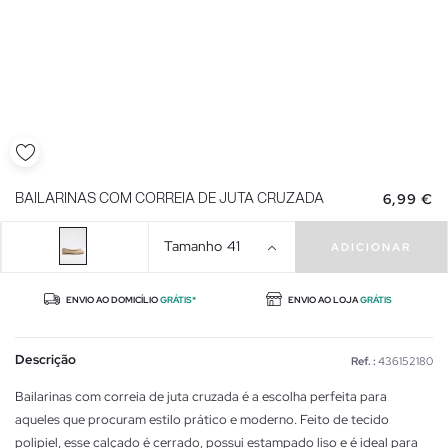
6,99 €
BAILARINAS COM CORREIA DE JUTA CRUZADA
Tamanho
41
ADICIONAR
ENVIO AO DOMICÍLIO
GRÁTIS*
ENVIO AO LOJA
GRÁTIS
Descrição
Ref. :
436152180
Bailarinas com correia de juta cruzada é a escolha perfeita para
aqueles que procuram estilo prático e moderno. Feito de tecido
polipiel, esse calçado é cerrado, possui estampado liso e é ideal para