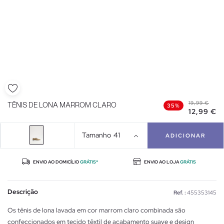
19,99 €
TÊNIS DE LONA MARROM CLARO
35%
12,99 €
Tamanho
41
ADICIONAR
ENVIO AO DOMICÍLIO
GRÁTIS*
ENVIO AO LOJA
GRÁTIS
Descrição
Ref. :
455353145
Os tênis de lona lavada em cor marrom claro combinada são
confeccionados em tecido têxtil de acabamento suave e design