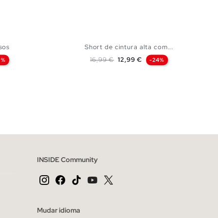
lsos
Short de cintura alta com...
Preço normal
Preço
16,99 €
12,99 €
3%
-24%
CESTO
ADICIONAR NO TEU CESTO
XL
XS
S
M
L
XL
INSIDE Community
Mudar idioma