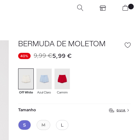
BERMUDA DE MOLETOM
9,99 €
5,99 €
40%
Off White
Azul Claro
Carmim
Tamanho
GUIA
S
M
L