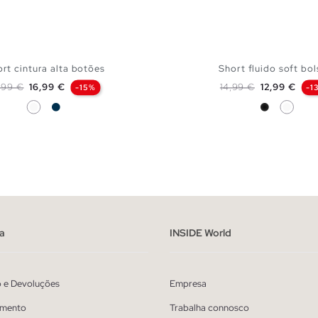
rt cintura alta botões
Short fluido soft bo
eço normal
Preço
Preço normal
Preço
,99 €
16,99 €
14,99 €
12,99 €
-15%
-1
Branco
Azul Marinho
Preto
Branco
ADICIONAR NO TEU CESTO
ADICIONAR NO TEU 
36
38
40
42
XS
S
M
L
a
INSIDE World
o e Devoluções
Empresa
mento
Trabalha connosco