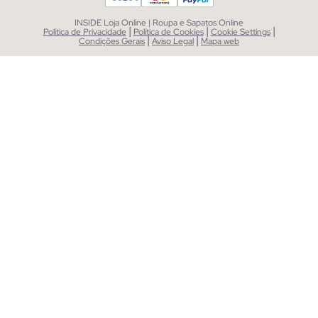
INSIDE Loja Online | Roupa e Sapatos Online
|
|
|
Política de Privacidade
Política de Cookies
Cookie Settings
|
|
Condições Gerais
Aviso Legal
Mapa web