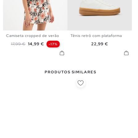
Camiseta cropped de verão
Tênis retrô com plataforma
XS
S
M
L
36
37
38
39
40
Preço normal
Preço
Preço
17,99 €
14,99 €
22,99 €
-17%
PRODUTOS SIMILARES