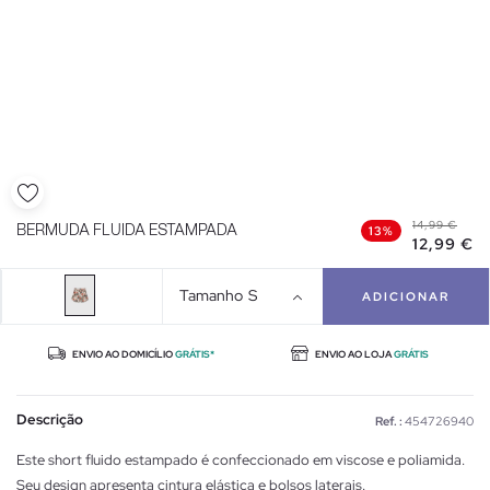
14,99 €
BERMUDA FLUIDA ESTAMPADA
13%
12,99 €
Tamanho
S
ADICIONAR
ENVIO AO DOMICÍLIO
GRÁTIS*
ENVIO AO LOJA
GRÁTIS
Descrição
Ref. :
454726940
Este short fluido estampado é confeccionado em viscose e poliamida.
Seu design apresenta cintura elástica e bolsos laterais.