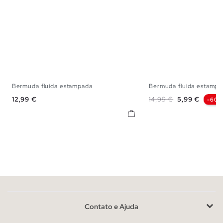
Bermuda fluida estampada
Bermuda fluida estampad
S
M
L
XS
S
M
Preço
Preço normal
Preço
12,99 €
14,99 €
5,99 €
-60%
Contato e Ajuda