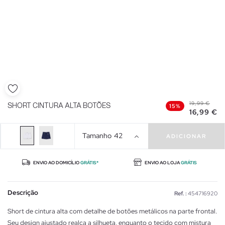
19,99 €
SHORT CINTURA ALTA BOTÕES
15%
16,99 €
Tamanho
42
ADICIONAR
ENVIO AO DOMICÍLIO
GRÁTIS*
ENVIO AO LOJA
GRÁTIS
Descrição
Ref. :
454716920
Short de cintura alta com detalhe de botões metálicos na parte frontal.
Seu design ajustado realça a silhueta, enquanto o tecido com mistura