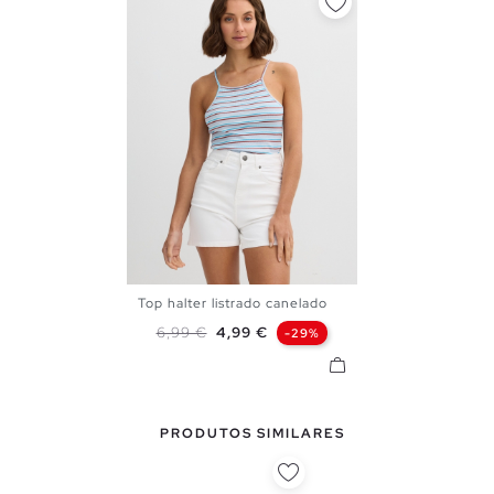
Top halter listrado canelado
S
M
L
Preço normal
Preço
6,99 €
4,99 €
-29%
PRODUTOS SIMILARES