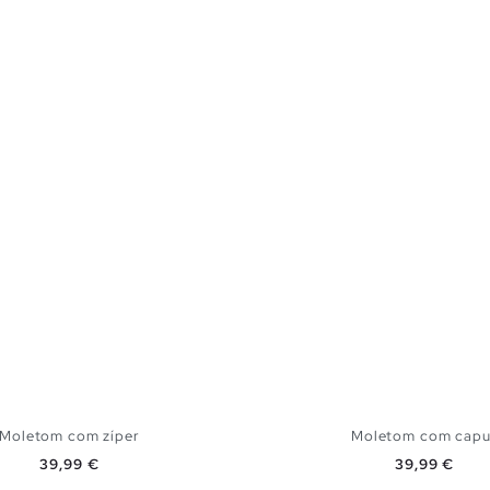
Moletom com zíper
Moletom com capu
Preço
Preço
39,99 €
39,99 €