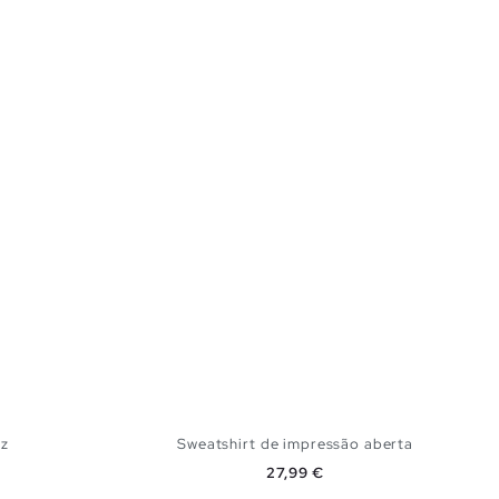
z
Sweatshirt de impressão aberta
Preço
27,99 €