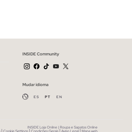
CESTO
ADICIONAR NO TEU CESTO
L
XS
S
M
L
XL
INSIDE Community
Mudar idioma
ES
PT
EN
INSIDE Loja Online | Roupa e Sapatos Online
|
|
|
|
s
Cookie Settings
Condições Gerais
Aviso Legal
Mapa web