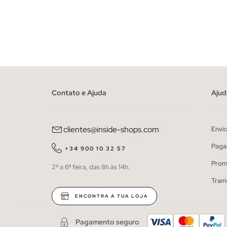
ADICIONAR NO TEU CESTO
XS
S
M
L
XL
Contato e Ajuda
Ajud
clientes@inside-shops.com
Envi
Paga
+34 900 10 32 57
Prom
2ª a 6ª feira, das 8h às 14h.
Tram
ENCONTRA A TUA LOJA
Pagamento seguro