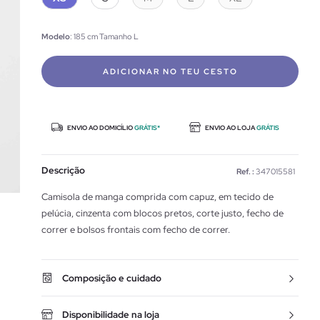
Modelo
: 185 cm Tamanho L
ADICIONAR NO TEU CESTO
ENVIO AO DOMICÍLIO
GRÁTIS*
ENVIO AO LOJA
GRÁTIS
Descrição
Ref. :
347015581
Camisola de manga comprida com capuz, em tecido de
pelúcia, cinzenta com blocos pretos, corte justo, fecho de
correr e bolsos frontais com fecho de correr.
Composição e cuidado
Disponibilidade na loja