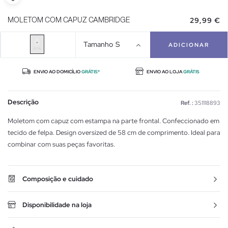
29,99 €
MOLETOM COM CAPUZ CAMBRIDGE
Tamanho
S
ADICIONAR
ENVIO AO DOMICÍLIO
GRÁTIS*
ENVIO AO LOJA
GRÁTIS
Descrição
Ref. :
351118893
Moletom com capuz com estampa na parte frontal. Confeccionado em
tecido de felpa. Design oversized de 58 cm de comprimento. Ideal para
combinar com suas peças favoritas.
Composição e cuidado
Disponibilidade na loja