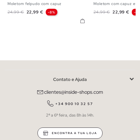
Moletom felpudo com capuz
Moletom com capuz e e
S
M
L
XL
S
M
L
Preço normal
Preço
Preço normal
Preço
24,99 €
22,99 €
24,99 €
22,99 €
-8%
-8
Contato e Ajuda
clientes@inside-shops.com
+34 900 10 32 57
2ª a 6ª feira, das 8h às 14h.
ENCONTRA A TUA LOJA