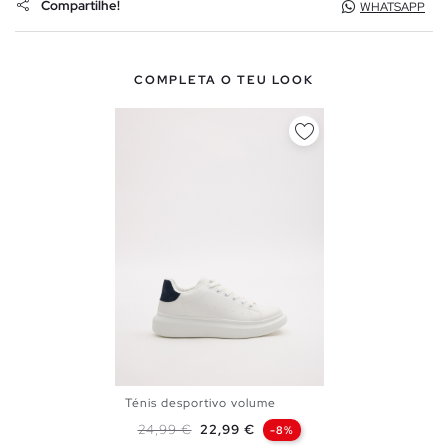
Compartilhe!
WHATSAPP
COMPLETA O TEU LOOK
Ténis desportivo volume
40
41
42
43
44
45
Preço normal
Preço
24,99 €
22,99 €
-8%