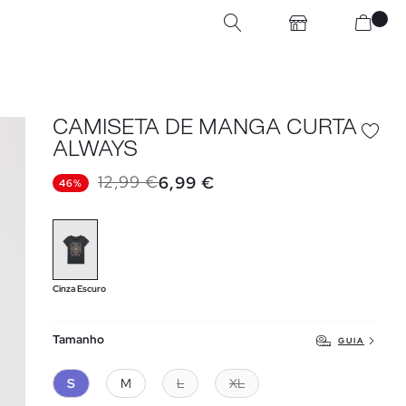
CAMISETA DE MANGA CURTA
ALWAYS
12,99 €
6,99 €
46%
Cinza Escuro
Tamanho
GUIA
S
M
L
XL