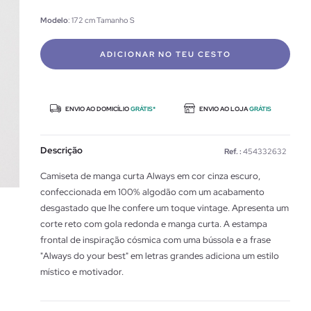
Modelo
: 172 cm Tamanho S
ADICIONAR NO TEU CESTO
ENVIO AO DOMICÍLIO
GRÁTIS*
ENVIO AO LOJA
GRÁTIS
Descrição
Ref. :
454332632
Camiseta de manga curta Always em cor cinza escuro,
confeccionada em 100% algodão com um acabamento
desgastado que lhe confere um toque vintage. Apresenta um
corte reto com gola redonda e manga curta. A estampa
frontal de inspiração cósmica com uma bússola e a frase
"Always do your best" em letras grandes adiciona um estilo
místico e motivador.