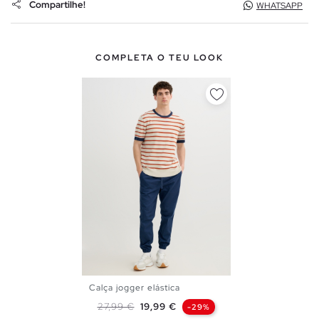
Compartilhe!
WHATSAPP
COMPLETA O TEU LOOK
Calça jogger elástica
S
M
L
Preço normal
Preço
27,99 €
19,99 €
-29%