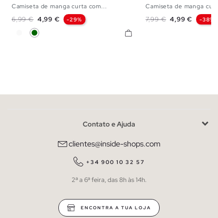
Camiseta de manga curta com...
Camiseta de manga curta
XS
S
M
L
XL
XXL
S
M
L
X
Preço normal
Preço
Preço normal
Preço
6,99 €
4,99 €
7,99 €
4,99 €
-29%
-38%
Branco
Verde Escuro
Contato e Ajuda
clientes@inside-shops.com
+34 900 10 32 57
2ª a 6ª feira, das 8h às 14h.
ENCONTRA A TUA LOJA