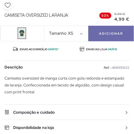
9,99 €
CAMISETA OVERSIZED LARANJA
50%
4,99 €
Tamanho
XS
ADICIONAR
ENVIO AO DOMICÍLIO
GRÁTIS*
ENVIO AO LOJA
GRÁTIS
Descrição
Ref. :
468105632
Camiseta oversized de manga curta com gola redonda e estampado
de laranja. Confeccionada em tecido de algodão, com design casual
com print frontal
Composição e cuidado
Disponibilidade na loja