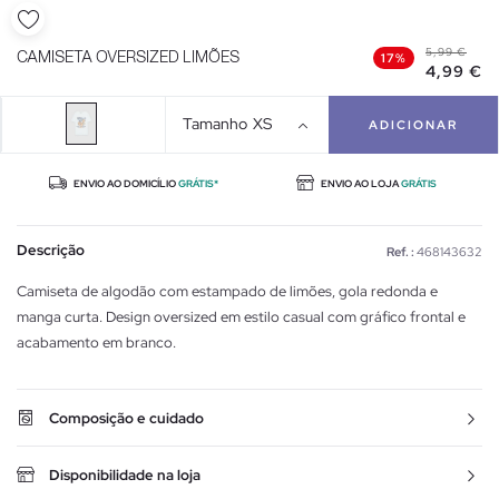
5,99 €
CAMISETA OVERSIZED LIMÕES
17%
4,99 €
Tamanho
XS
ADICIONAR
ENVIO AO DOMICÍLIO
GRÁTIS*
ENVIO AO LOJA
GRÁTIS
Descrição
Ref. :
468143632
Camiseta de algodão com estampado de limões, gola redonda e
manga curta. Design oversized em estilo casual com gráfico frontal e
acabamento em branco.
Composição e cuidado
Disponibilidade na loja