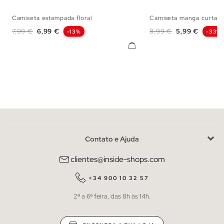
Camiseta estampada floral
Camiseta manga curta...
XS
S
M
L
XL
XS
S
M
Preço normal
Preço
Preço normal
Preço
7,99 €
6,99 €
8,99 €
5,99 €
-13%
-33%
Contato e Ajuda
clientes@inside-shops.com
+34 900 10 32 57
2ª a 6ª feira, das 8h às 14h.