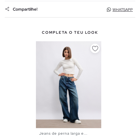
Compartilhe!
WHATSAPP
COMPLETA O TEU LOOK
Jeans de perna larga e...
34
36
38
40