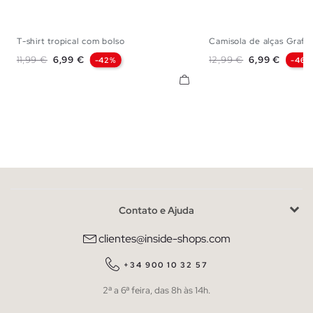
T-shirt tropical com bolso
Camisola de alças Graffit
XS
S
M
L
XL
XXL
XS
S
M
Preço normal
Preço
Preço normal
Preço
11,99 €
6,99 €
12,99 €
6,99 €
-42%
-46%
Contato e Ajuda
clientes@inside-shops.com
+34 900 10 32 57
2ª a 6ª feira, das 8h às 14h.