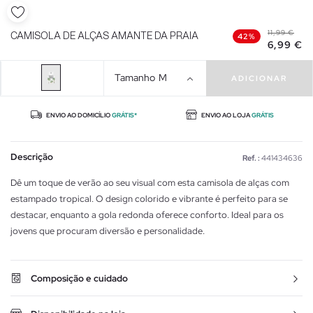
11,99 €
CAMISOLA DE ALÇAS AMANTE DA PRAIA
42%
6,99 €
Tamanho
M
ADICIONAR
ENVIO AO DOMICÍLIO
GRÁTIS*
ENVIO AO LOJA
GRÁTIS
Descrição
Ref. :
441434636
Dê um toque de verão ao seu visual com esta camisola de alças com
estampado tropical. O design colorido e vibrante é perfeito para se
destacar, enquanto a gola redonda oferece conforto. Ideal para os
jovens que procuram diversão e personalidade.
Composição e cuidado