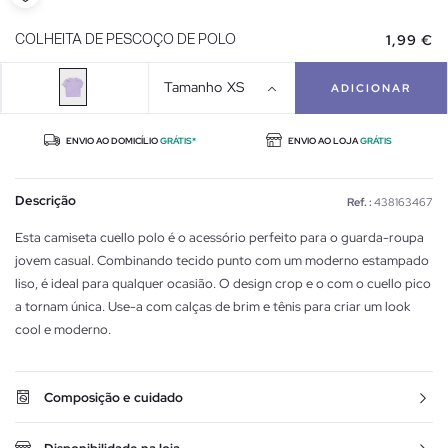
1,99 €
COLHEITA DE PESCOÇO DE POLO
Tamanho
XS
ADICIONAR
ENVIO AO DOMICÍLIO
GRÁTIS*
ENVIO AO LOJA
GRÁTIS
Descrição
Ref. :
438163467
Esta camiseta cuello polo é o acessório perfeito para o guarda-roupa
jovem casual. Combinando tecido punto com um moderno estampado
liso, é ideal para qualquer ocasião. O design crop e o com o cuello pico
a tornam única. Use-a com calças de brim e tênis para criar um look
cool e moderno.
Composição e cuidado