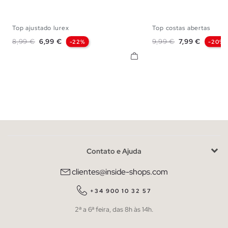
Top ajustado lurex
Top costas abertas
S
M
L
XS
S
M
Preço normal
Preço
Preço normal
Preço
8,99 €
6,99 €
9,99 €
7,99 €
-22%
-20%
Contato e Ajuda
clientes@inside-shops.com
+34 900 10 32 57
2ª a 6ª feira, das 8h às 14h.