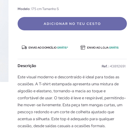
Modelo
: 175 cm Tamanho S
ADICIONAR NO TEU CESTO
ENVIO AO DOMICÍLIO
GRÁTIS*
ENVIO AO LOJA
GRÁTIS
Descrição
Ref. :
438112691
Este visual moderno e descontraído é ideal para todas as
ocasiões. A T-shirt estampada apresenta uma mistura de
algodão e elastano, tornando-a macia ao toque e
confortável de usar. O tecido é leve e respirável, permitindo-
lhe mover-se livremente. Esta peça tem mangas curtas, um
pescoço redondo e um corte de colheita ajustado que
acentua a silhueta. Este top é adequado para qualquer
ocasião, desde saídas casuais a ocasiões formais.