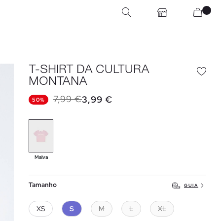
T-SHIRT DA CULTURA
MONTANA
7,99 €
3,99 €
50%
Malva
Tamanho
GUIA
XS
S
M
L
XL