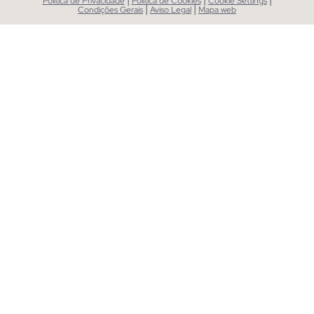
Política de Privacidade
Política de Cookies
Cookie Settings
|
|
Condições Gerais
Aviso Legal
Mapa web