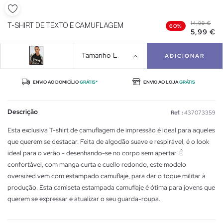
14,99 €
T-SHIRT DE TEXTO E CAMUFLAGEM
60%
5,99 €
Tamanho
L
ADICIONAR
ENVIO AO DOMICÍLIO
GRÁTIS*
ENVIO AO LOJA
GRÁTIS
Descrição
Ref. :
437073359
Esta exclusiva T-shirt de camuflagem de impressão é ideal para aqueles
que querem se destacar. Feita de algodão suave e respirável, é o look
ideal para o verão - desenhando-se no corpo sem apertar. É
confortável, com manga curta e cuello redondo, este modelo
oversized vem com estampado camuflaje, para dar o toque militar à
produção. Esta camiseta estampada camuflaje é ótima para jovens que
querem se expressar e atualizar o seu guarda-roupa.