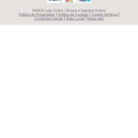
INSIDE Loja Online | Roupa e Sapatos Online
|
|
|
Política de Privacidade
Política de Cookies
Cookie Settings
|
|
Condições Gerais
Aviso Legal
Mapa web