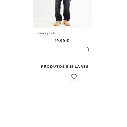
Jeans preto
38
40
42
44
Preço
19,99 €
PRODUTOS SIMILARES