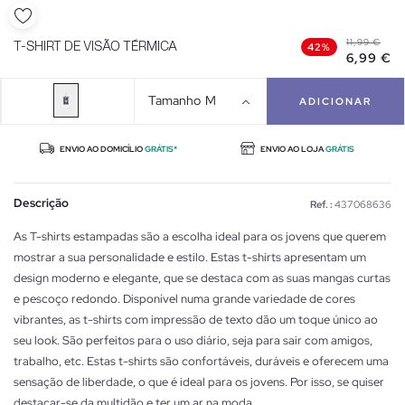
11,99 €
T-SHIRT DE VISÃO TÉRMICA
42%
6,99 €
Tamanho
M
ADICIONAR
ENVIO AO DOMICÍLIO
GRÁTIS*
ENVIO AO LOJA
GRÁTIS
Descrição
Ref. :
437068636
As T-shirts estampadas são a escolha ideal para os jovens que querem
mostrar a sua personalidade e estilo. Estas t-shirts apresentam um
design moderno e elegante, que se destaca com as suas mangas curtas
e pescoço redondo. Disponível numa grande variedade de cores
vibrantes, as t-shirts com impressão de texto dão um toque único ao
seu look. São perfeitos para o uso diário, seja para sair com amigos,
trabalho, etc. Estas t-shirts são confortáveis, duráveis e oferecem uma
sensação de liberdade, o que é ideal para os jovens. Por isso, se quiser
destacar-se da multidão e ter um ar na moda.