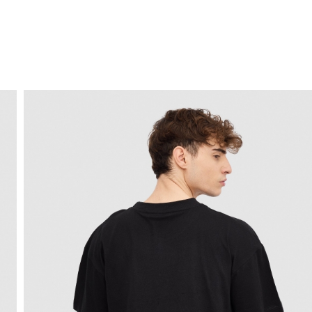
ENVIO GRÁTIS
ao domicílio a partir de 30 €