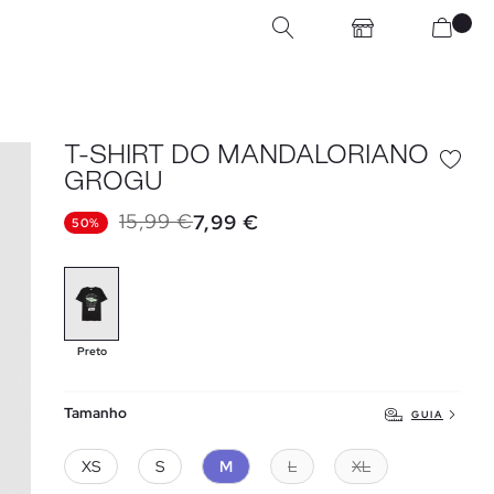
T-SHIRT DO MANDALORIANO
GROGU
15,99 €
7,99 €
50%
Preto
Tamanho
GUIA
XS
S
M
L
XL