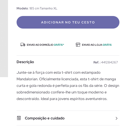
Modelo
: 185 cm Tamanho XL
ADICIONAR NO TEU CESTO
ENVIO AO DOMICÍLIO
GRÁTIS*
ENVIO AO LOJA
GRÁTIS
Descrição
Ref. :
441284267
Junte-se à força com esta t-shirt com estampado
Mandalorian. Oficialmente licenciada, esta t-shirt de manga
curta e gola redonda é perfeita para os fãs da série. O design
sobredimensionado confere-lhe um toque moderno e
descontraído. Ideal para jovens espíritos aventureiros.
Composição e cuidado