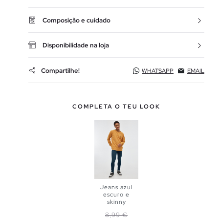
Composição e cuidado
Disponibilidade na loja
Compartilhe!
WHATSAPP
EMAIL
COMPLETA O TEU LOOK
Jeans azul
escuro e
skinny
ADICIONAR
Preço normal
Preço
8,99 €