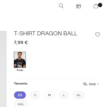
T-SHIRT DRAGON BALL
7,99 €
Preto
Tamanho
GUIA
XS
S
M
L
XL
XXL