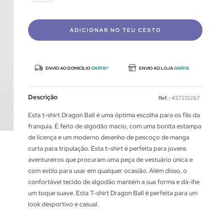
ADICIONAR NO TEU CESTO
ENVIO AO DOMICÍLIO
GRÁTIS*
ENVIO AO LOJA
GRÁTIS
Descrição
Ref. :
437213267
Esta t-shirt Dragon Ball é uma óptima escolha para os fãs da
franquia. É feito de algodão macio, com uma bonita estampa
de licença e um moderno desenho de pescoço de manga
curta para tripulação. Esta t-shirt é perfeita para jovens
aventureiros que procuram uma peça de vestuário única e
com estilo para usar em qualquer ocasião. Além disso, o
confortável tecido de algodão mantém a sua forma e dá-lhe
um toque suave. Esta T-shirt Dragon Ball é perfeita para um
look desportivo e casual.