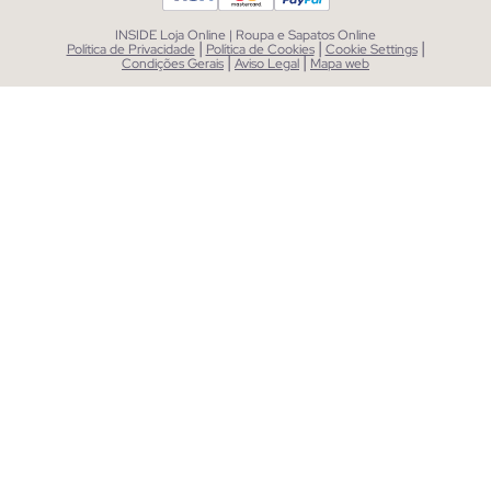
INSIDE Loja Online | Roupa e Sapatos Online
|
|
|
Política de Privacidade
Política de Cookies
Cookie Settings
|
|
Condições Gerais
Aviso Legal
Mapa web