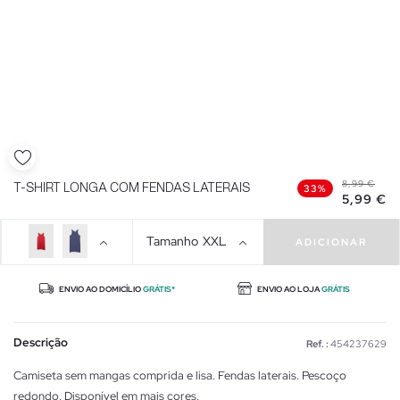
8,99 €
T-SHIRT LONGA COM FENDAS LATERAIS
33%
5,99 €
Tamanho
XXL
ADICIONAR
ENVIO AO DOMICÍLIO
GRÁTIS*
ENVIO AO LOJA
GRÁTIS
Descrição
Ref. :
454237629
Camiseta sem mangas comprida e lisa. Fendas laterais. Pescoço
redondo. Disponível em mais cores.