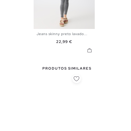
Jeans skinny preto lavado...
34
36
38
40
42
Preço
22,99 €
PRODUTOS SIMILARES