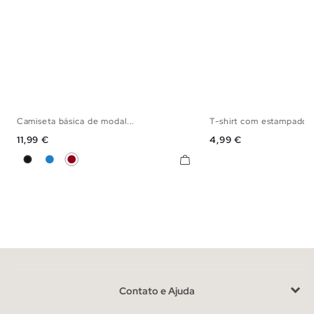
Camiseta básica de modal...
T-shirt com estampado 
S
M
L
XS
S
M
Preço
Preço
11,99 €
4,99 €
Preto
Azul Eléctrico
Carmim
Contato e Ajuda