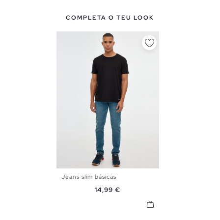
COMPLETA O TEU LOOK
Jeans slim básicas
38
40
42
44
46
Preço
14,99 €