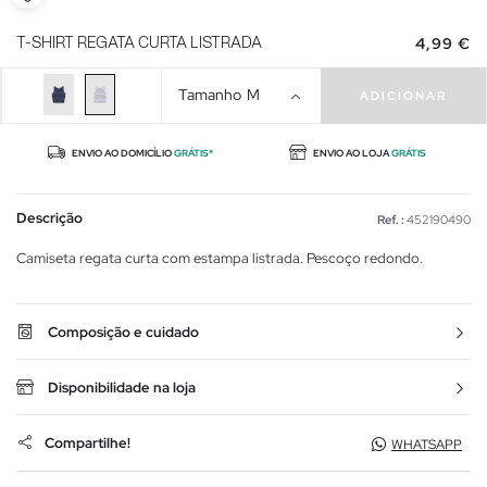
4,99 €
T-SHIRT REGATA CURTA LISTRADA
Tamanho
M
ADICIONAR
ENVIO AO DOMICÍLIO
GRÁTIS*
ENVIO AO LOJA
GRÁTIS
Descrição
Ref. :
452190490
Camiseta regata curta com estampa listrada. Pescoço redondo.
Composição e cuidado
Disponibilidade na loja
Compartilhe!
WHATSAPP