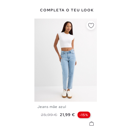
COMPLETA O TEU LOOK
Jeans mãe azul
34
36
38
40
42
44
Preço normal
Preço
25,99 €
21,99 €
-15%