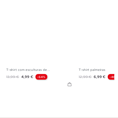
T-shirt com esculturas de...
T-shirt palmeiras
S
M
L
XL
XXL
S
M
L
X
Preço normal
Preço
Preço normal
Preço
13,99 €
4,99 €
12,99 €
6,99 €
-64%
-46%