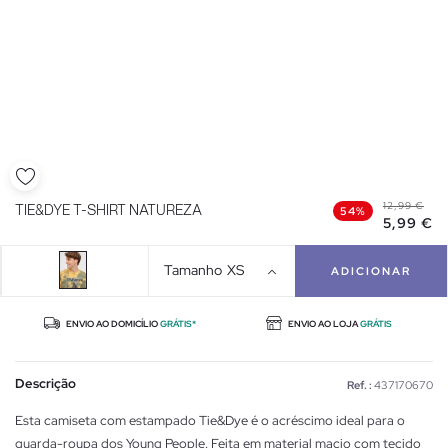
12,99 €
TIE&DYE T-SHIRT NATUREZA
54%
5,99 €
Tamanho
XS
ADICIONAR
ENVIO AO DOMICÍLIO
GRÁTIS*
ENVIO AO LOJA
GRÁTIS
Descrição
Ref. :
437170670
Esta camiseta com estampado Tie&Dye é o acréscimo ideal para o
guarda-roupa dos Young People. Feita em material macio com tecido