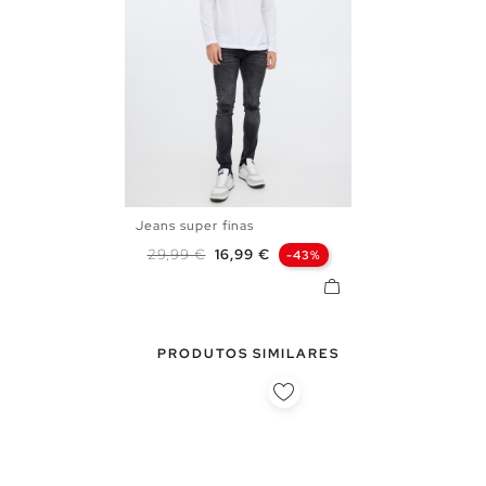
Jeans super finas
36
38
40
42
44
46
Preço normal
Preço
29,99 €
16,99 €
-43%
48
PRODUTOS SIMILARES