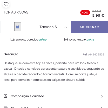
9,99 €
TOP ÀS RISCAS
40%
5,99 €
Tamanho
S
ADICIONAR
ENVIO AO DOMICÍLIO
GRÁTIS*
ENVIO AO LOJA
GRÁTIS
Descrição
Ref. :
442422539
Destaque-se com este top às riscas, perfeito para um look fresco e
casual. O tecido canelado acrescenta textura e suavidade, enquanto as
alças e o decote redondo o tornam versátil. Com um corte justo, é
ideal para combinar com saias ou calças de cintura subida.
Composição e cuidado