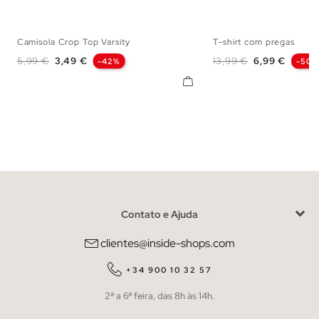
Camisola Crop Top Varsity
T-shirt com pregas
XS
S
M
L
XS
S
M
Preço normal
Preço
Preço normal
Preço
5,99 €
3,49 €
13,99 €
6,99 €
-42%
-50%
Contato e Ajuda
clientes@inside-shops.com
+34 900 10 32 57
2ª a 6ª feira, das 8h às 14h.