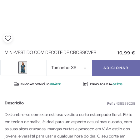
10,99 €
MINI-VESTIDO COM DECOTE DE CROSSOVER
Tamanho
XS
ADICIONAR
ENVIO AO DOMICÍLIO
GRÁTIS*
ENVIO AO LOJA
GRÁTIS
Descrição
Ref. :
438589238
Deslumbre-se com este estiloso vestido curto estampado floral. Feito
em tecido de malha, é ideal para um aspecto casual mas ousado, com
as suas alças cruzadas, mangas curtas e pescoço em V. Ao estilo dos
jovens, é versátil para usar a qualquer hora do dia. O seu corte em