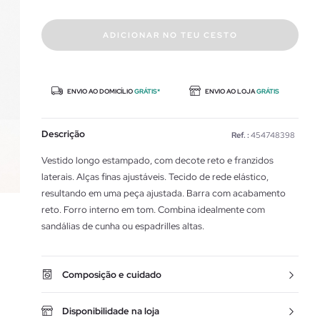
ADICIONAR NO TEU CESTO
ENVIO AO DOMICÍLIO
GRÁTIS*
ENVIO AO LOJA
GRÁTIS
Descrição
Ref. :
454748398
Vestido longo estampado, com decote reto e franzidos
laterais. Alças finas ajustáveis. Tecido de rede elástico,
resultando em uma peça ajustada. Barra com acabamento
reto. Forro interno em tom. Combina idealmente com
sandálias de cunha ou espadrilles altas.
Composição e cuidado
Disponibilidade na loja