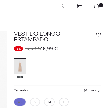
VESTIDO LONGO
ESTAMPADO
19,99 €
16,99 €
15%
Taupe
Tamanho
GUIA
XS
S
M
L