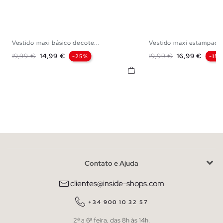
Vestido maxi básico decote...
Vestido maxi estampado
XS
S
M
L
XS
S
M
Preço normal
Preço
Preço normal
Preço
19,99 €
14,99 €
19,99 €
16,99 €
-25%
-15
Contato e Ajuda
clientes@inside-shops.com
+34 900 10 32 57
2ª a 6ª feira, das 8h às 14h.