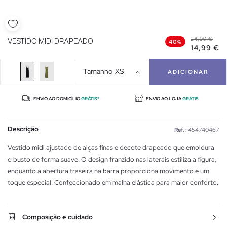
24,99 €
VESTIDO MIDI DRAPEADO
40%
14,99 €
Tamanho
XS
ADICIONAR
ENVIO AO DOMICÍLIO
GRÁTIS*
ENVIO AO LOJA
GRÁTIS
Descrição
Ref. :
454740467
Vestido midi ajustado de alças finas e decote drapeado que emoldura
o busto de forma suave. O design franzido nas laterais estiliza a figura,
enquanto a abertura traseira na barra proporciona movimento e um
toque especial. Confeccionado em malha elástica para maior conforto.
Composição e cuidado