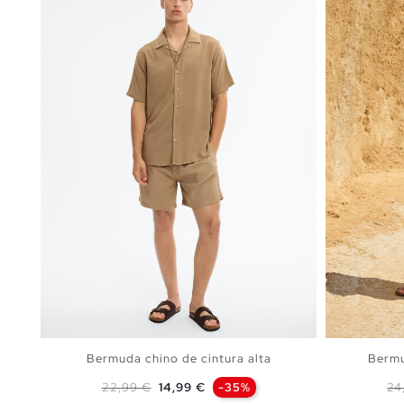
Bermuda chino de cintura alta
Bermu
Preço normal
Preço
Pr
22,99 €
14,99 €
-35%
24