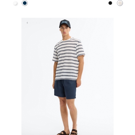
Branco
Azul Marinho
Preto
Crua
ADICIONAR NO TEU CESTO
ADICIONAR NO TEU C
S
M
L
XL
XS
S
M
L