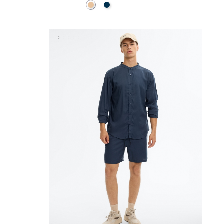
Bege
Azul Marinho
ADICIONAR NO TEU CESTO
38
40
42
44
46
XS