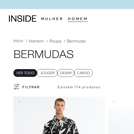
MULHER
HOMEM
Início
Homem
Roupa
Bermudas
BERMUDAS
VER TODO
JOGGER
DENIM
CARGO
FILTRAR
Existem 174 produtos.