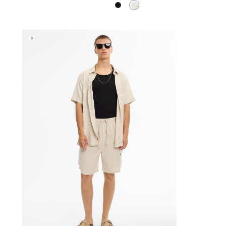
Preto
Crua
ESTO
ADICIONAR NO TEU CESTO
XL
XS
S
M
L
XL