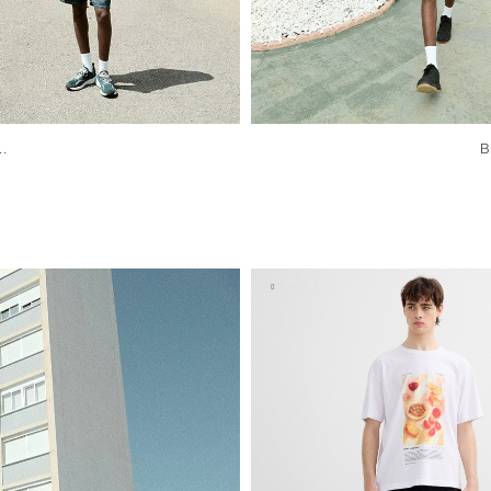
.
B
O
6