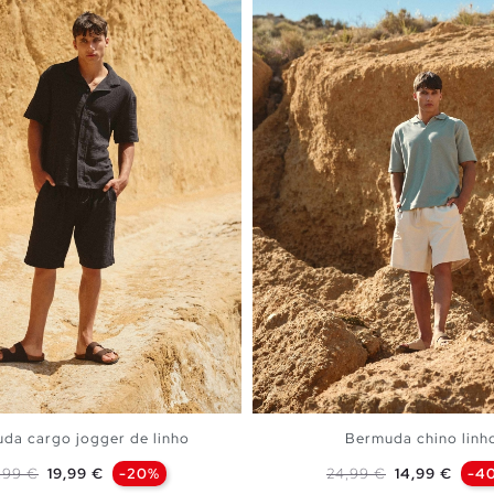
da cargo jogger de linho
Bermuda chino linh
eço normal
Preço
Preço normal
Preço
,99 €
19,99 €
-20%
24,99 €
14,99 €
-4