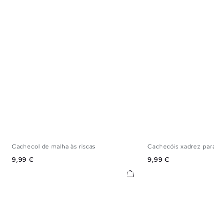
Cachecol de malha às riscas
Cachecóis xadrez para
U
U
Preço
Preço
9,99 €
9,99 €