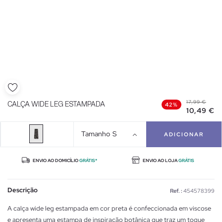
17,99 €
CALÇA WIDE LEG ESTAMPADA
42%
10,49 €
Tamanho
S
ADICIONAR
ENVIO AO DOMICÍLIO
GRÁTIS*
ENVIO AO LOJA
GRÁTIS
Descrição
Ref. :
454578399
A calça wide leg estampada em cor preta é confeccionada em viscose
e apresenta uma estampa de inspiração botânica que traz um toque