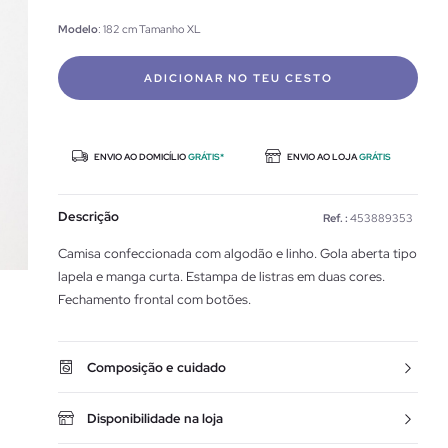
Modelo
: 182 cm Tamanho XL
ADICIONAR NO TEU CESTO
ENVIO AO DOMICÍLIO
GRÁTIS*
ENVIO AO LOJA
GRÁTIS
Descrição
Ref. :
453889353
Camisa confeccionada com algodão e linho. Gola aberta tipo
lapela e manga curta. Estampa de listras em duas cores.
Fechamento frontal com botões.
Composição e cuidado
Disponibilidade na loja