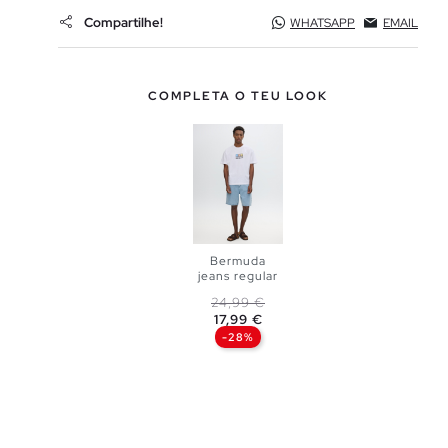
Compartilhe!
WHATSAPP
EMAIL
COMPLETA O TEU LOOK
Bermuda
jeans regular
Preço normal
Preço
24,99 €
ADICIONAR
17,99 €
-28%
NO TEU
CESTO
36
38
40
42