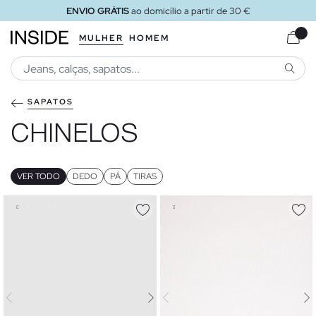
ENVIO GRÁTIS
ao loja
MULHER
HOMEM
PESQU
SAPATOS
CHINELOS
VER TODO
DEDO
PÁ
TIRAS