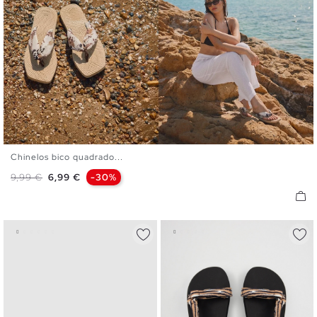
Chinelos bico quadrado...
36
37
38
39
40
Preço normal
Preço
9,99 €
6,99 €
-30%