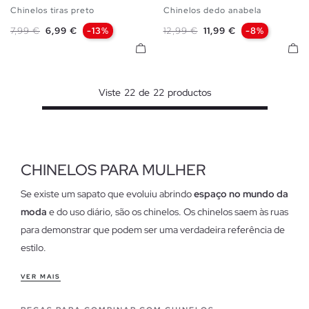
Chinelos tiras preto
Chinelos dedo anabela
37
38
39
35/36
37/38
39/40
Preço normal
Preço
Preço normal
Preço
7,99 €
6,99 €
-13%
12,99 €
11,99 €
-8%
Viste
22
de
22
productos
CHINELOS PARA MULHER
Se existe um sapato que evoluiu abrindo
espaço no mundo da
moda
e do uso diário, são os chinelos. Os chinelos saem às ruas
para demonstrar que podem ser uma verdadeira referência de
estilo.
Características de nossos chinelos para mulheres
VER MAIS
Confortáveis, com um ar informal e com designs muito