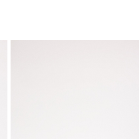
ENVIO GRÁTIS
ao domicílio a partir de 30 €