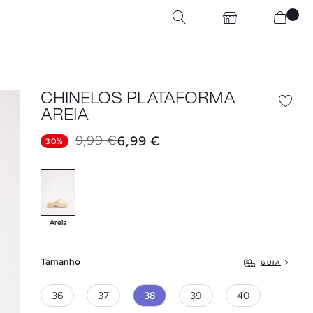
CHINELOS PLATAFORMA
AREIA
9,99 €
6,99 €
30%
Areia
Tamanho
GUIA
36
37
38
39
40