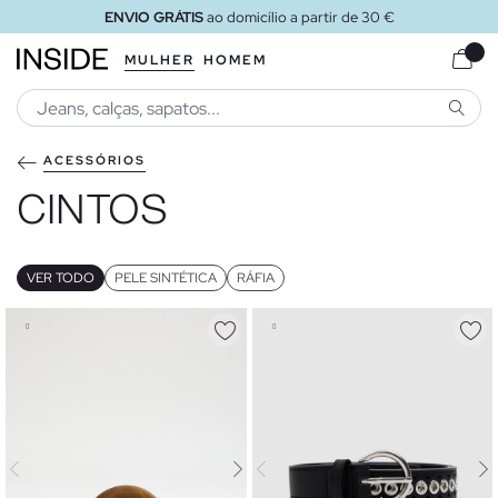
 €
ENVIO GRÁTIS
ao loja
MULHER
HOMEM
PESQU
ACESSÓRIOS
CINTOS
VER TODO
PELE SINTÉTICA
RÁFIA