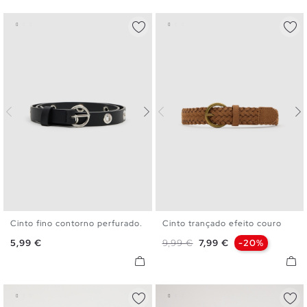
Cinto fino contorno perfurado.
Cinto trançado efeito couro
S
M
L
S
M
L
Preço
Preço normal
Preço
5,99 €
9,99 €
7,99 €
-20%