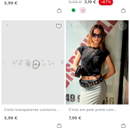
Preço normal
Preço
5,99 €
3,19 €
-47%
Preço
5,99 €
Verde
Rosa Claro
Cinto transparente contorno...
Cinto em pele preta com...
S
M
L
S
M
L
Preço
Preço
5,99 €
7,99 €