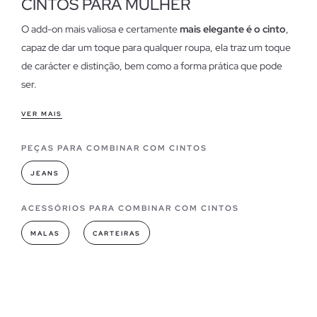
CINTOS PARA MULHER
O add-on mais valiosa e certamente
mais elegante é o cinto
,
capaz de dar um toque para qualquer roupa, ela traz um toque
de carácter e distinção, bem como a forma prática que pode
ser.
Características dos cintos femininos
VER MAIS
O
cinto pode ser usado de várias maneiras
, como um
PEÇAS PARA COMBINAR COM CINTOS
suporte para maior sujeição; ou para usá-lo como um
ornamento na cintura, esta opção é ideal para marcar a figura
JEANS
com uma saia ou calça de cintura alta ou um vestido que
queremos que seja ajustado para destacar a silhueta.
ACESSÓRIOS PARA COMBINAR COM CINTOS
MALAS
CARTEIRAS
Modelos de cintos que você pode encontrar em INSIDE
Na Inside, temos
os cintos mais modernos da temporada
,
com fivelas de diferentes tamanhos e formas (quadradas,
redondas, retangulares ou com formas originais), cores e
materiais diversos. Os cintos trançados, cravejados ou de lona