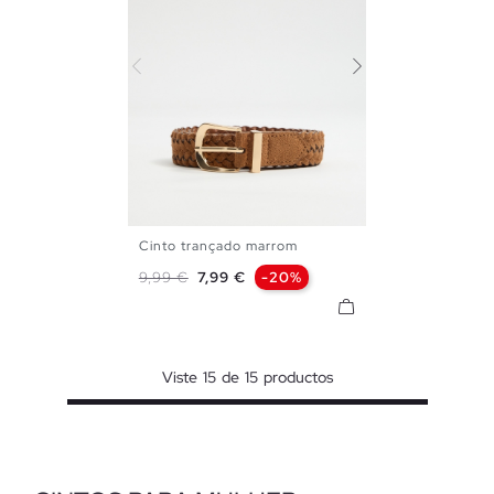
Cinto trançado marrom
S
M
L
Preço normal
Preço
9,99 €
7,99 €
-20%
Viste
15
de
15
productos