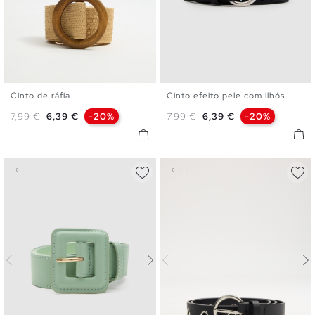
Cinto de ráfia
Cinto efeito pele com ilhós
U
S
M
L
Preço normal
Preço
Preço normal
Preço
7,99 €
6,39 €
-20%
7,99 €
6,39 €
-20%