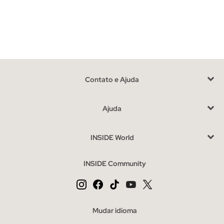
são alguns dos modelos mais populares.
Vantagens de comprar cintos na INSIDE online
Aposte nos designs avant-garde e novos que apresentamos
em nossa loja on-line e adicione o
complemento perfeito
necessário para completar sua aparência. Também pode
Contato e Ajuda
encontrar
cintos baratos
na nossa secção de saldos.
Os cintos mais procurados da temporada.
Ajuda
Cintos de praia são um sucesso garantido
Se você procura
um estilo casual ou casual, combine-o na cintura para que o
INSIDE World
tecido de fibra fique no centro do palco e deixe a fivela prender
as roupas. A tendência de fivelas grandes, quadradas ou
INSIDE Community
redondas fica ótima e se torna o centro das atenções para
todos os olhos, em conchas de tartaruga, metacrilato, metal ou
materiais revestidos será a combinação perfeita com
vestidos
ou
jaquetas
será o foco de atenção.
Mudar idioma