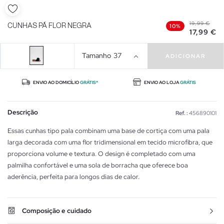
19,99 €
CUNHAS PÁ FLOR NEGRA
10%
17,99 €
Tamanho
37
ADICIONAR
ENVIO AO DOMICÍLIO
GRÁTIS*
ENVIO AO LOJA
GRÁTIS
Descrição
Ref. :
456890101
Essas cunhas tipo pala combinam uma base de cortiça com uma pala
larga decorada com uma flor tridimensional em tecido microfibra, que
proporciona volume e textura. O design é completado com uma
palmilha confortável e uma sola de borracha que oferece boa
aderência, perfeita para longos dias de calor.
Composição e cuidado