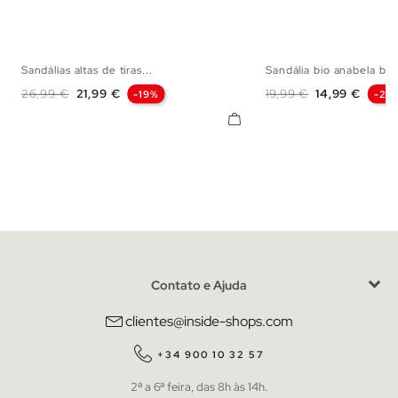
Sandálias altas de tiras...
Sandália bio anabela bri
35
36
37
38
39
40
36
37
38
Preço normal
Preço
Preço normal
Preço
26,99 €
21,99 €
19,99 €
14,99 €
-19%
-25
Contato e Ajuda
clientes@inside-shops.com
+34 900 10 32 57
2ª a 6ª feira, das 8h às 14h.