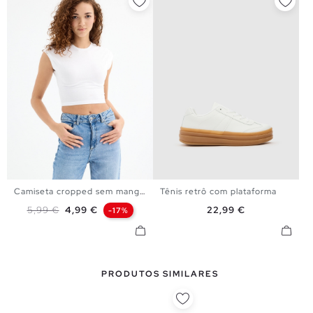
Camiseta cropped sem mangas
Tênis retrô com plataforma
XS
S
M
L
36
37
38
39
40
Preço normal
Preço
Preço
5,99 €
4,99 €
22,99 €
-17%
PRODUTOS SIMILARES