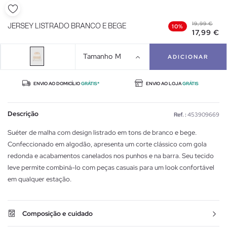
19,99 €
JERSEY LISTRADO BRANCO E BEGE
10%
17,99 €
Tamanho
M
ADICIONAR
ENVIO AO DOMICÍLIO
GRÁTIS*
ENVIO AO LOJA
GRÁTIS
Descrição
Ref. :
453909669
Suéter de malha com design listrado em tons de branco e bege.
Confeccionado em algodão, apresenta um corte clássico com gola
redonda e acabamentos canelados nos punhos e na barra. Seu tecido
leve permite combiná-lo com peças casuais para um look confortável
em qualquer estação.
Composição e cuidado