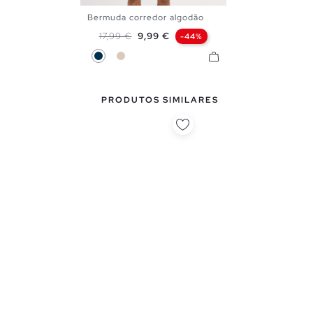
Bermuda corredor algodão
XS
S
M
L
XL
Preço normal
Preço
17,99 €
9,99 €
-44%
Azul Marinho
Off White
PRODUTOS SIMILARES