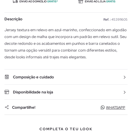
ENVIO AO DOMICÍLIO
GRÁTIS*
ENVIO AO LOJA
GRÁTIS
Descrição
Ref. :
453911605
Jersey textura em relevo em azul-marinho, confeccionado em algodão
com um design de malha que incorpora um padrão em relevo sutil. Seu
decote redondo e os acabamentos em punhos e barra canelados o
tornam uma opção versátil para combinar com diferentes estilos,
desde looks informais até trajes mais elegantes.
Composição e cuidado
Disponibilidade na loja
Compartilhe!
WHATSAPP
COMPLETA O TEU LOOK