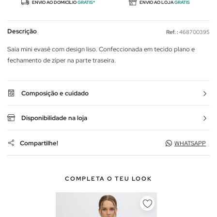
ENVIO AO DOMICÍLIO
GRÁTIS*
ENVIO AO LOJA
GRÁTIS
Descrição
Ref. :
468700395
Saia mini evasê com design liso. Confeccionada em tecido plano e
fechamento de zíper na parte traseira.
Composição e cuidado
Disponibilidade na loja
Compartilhe!
WHATSAPP
COMPLETA O TEU LOOK